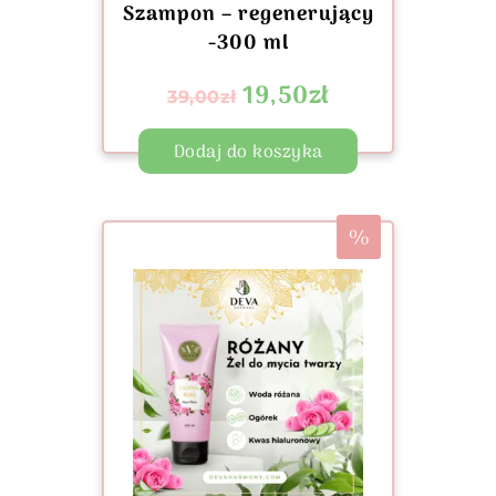
Szampon – regenerujący
-300 ml
19,50
zł
39,00
zł
Dodaj do koszyka