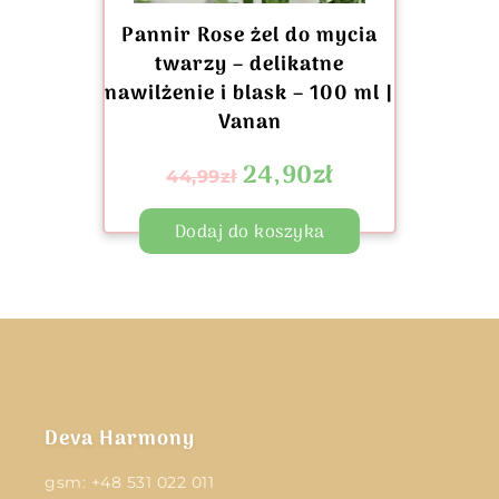
Pannir Rose żel do mycia
twarzy – delikatne
nawilżenie i blask – 100 ml |
Vanan
24,90
zł
44,99
zł
Dodaj do koszyka
Deva Harmony
gsm:
+48 531 022 011