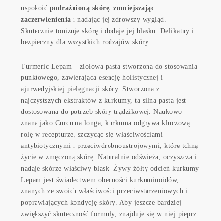
uspokoić
podrażnioną skórę, zmniejszając
zaczerwienienia
i nadając jej zdrowszy wygląd.
Skutecznie tonizuje skórę i dodaje jej blasku. Delikatny i
bezpieczny dla wszystkich rodzajów skóry
Turmeric Lepam – ziołowa pasta stworzona do stosowania
punktowego, zawierająca esencję holistycznej i
ajurwedyjskiej pielęgnacji skóry. Stworzona z
najczystszych ekstraktów z kurkumy, ta silna pasta jest
dostosowana do potrzeb skóry trądzikowej. Naukowo
znana jako Curcuma longa, kurkuma odgrywa kluczową
rolę w recepturze, szczycąc się właściwościami
antybiotycznymi i przeciwdrobnoustrojowymi, które tchną
życie w zmęczoną skórę. Naturalnie odświeża, oczyszcza i
nadaje skórze właściwy blask. Żywy żółty odcień kurkumy
Lepam jest świadectwem obecności kurkuminoidów,
znanych ze swoich właściwości przeciwstarzeniowych i
poprawiających kondycję skóry. Aby jeszcze bardziej
zwiększyć skuteczność formuły, znajduje się w niej pieprz