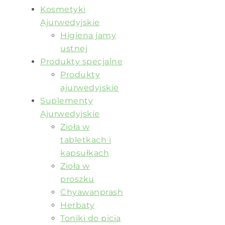
Kosmetyki
Ajurwedyjskie
Higiena jamy
ustnej
Produkty specjalne
Produkty
ajurwedyjskie
Suplementy
Ajurwedyjskie
Zioła w
tabletkach i
kapsułkach
Zioła w
proszku
Chyawanprash
Herbaty
Toniki do picia