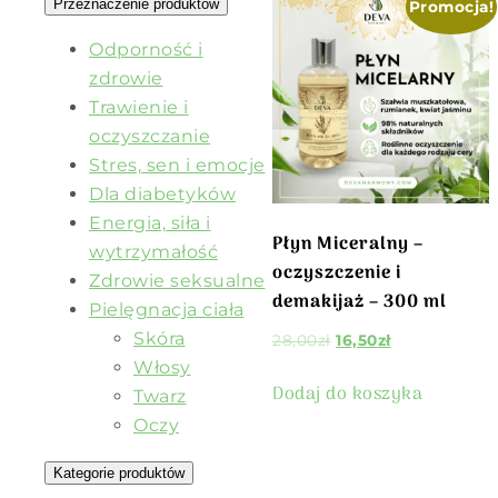
Przeznaczenie produktów
Promocja!
Odporność i
zdrowie
Trawienie i
oczyszczanie
Stres, sen i emocje
Dla diabetyków
Energia, siła i
Płyn Miceralny –
wytrzymałość
oczyszczenie i
Zdrowie seksualne
demakijaż – 300 ml
Pielęgnacja ciała
Skóra
28,00
zł
16,50
zł
Włosy
Dodaj do koszyka
Twarz
Oczy
Kategorie produktów