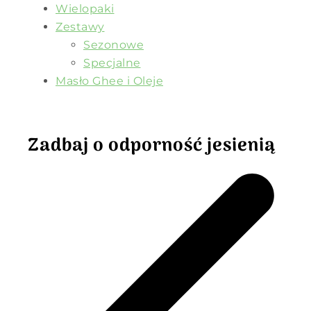
Wielopaki
Zestawy
Sezonowe
Specjalne
Masło Ghee i Oleje
Zadbaj o odporność jesienią