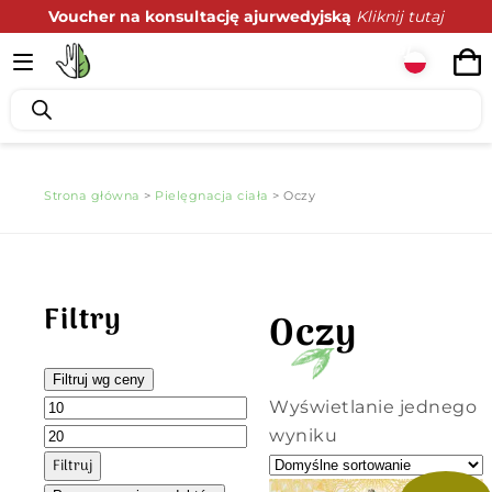
Voucher na konsultację ajurwedyjską
Kliknij tutaj
Podaruj zdrowie z prezencie
Kliknij tutaj
Strona główna
>
Pielęgnacja ciała
> Oczy
Filtry
Oczy
Filtruj wg ceny
Wyświetlanie jednego
wyniku
Filtruj