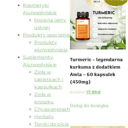
Kosmetyki
Ajurwedyjskie
Higiena jamy
ustnej
Produkty specjalne
Produkty
ajurwedyjskie
Suplementy
Turmeric – legendarna
Ajurwedyjskie
kurkuma z dodatkiem
Zioła w
Amla – 60 kapsułek
tabletkach i
(450mg)
kapsułkach
54,00
zł
17,99
zł
Zioła w
proszku
Dodaj do koszyka
Chyawanprash
Herbaty
Toniki do picia