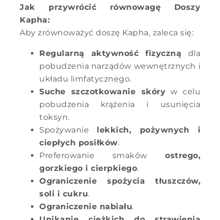
Jak przywrócić równowagę Doszy
Kapha:
Aby zrównoważyć doszę Kapha, zaleca się:
Regularną aktywność fizyczną
dla
pobudzenia narządów wewnętrznych i
układu limfatycznego.
Suche szczotkowanie skóry
w celu
pobudzenia krążenia i usunięcia
toksyn.
Spożywanie
lekkich, pożywnych i
ciepłych posiłków
.
Preferowanie smaków
ostrego,
gorzkiego i cierpkiego
.
Ograniczenie spożycia tłuszczów,
soli i cukru
.
Ograniczenie nabiału
.
Unikanie ciężkich do strawienia