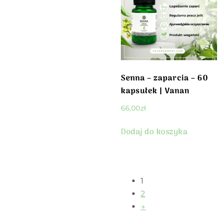
Senna – zaparcia – 60
kapsułek | Vanan
66,00
zł
Dodaj do koszyka
1
2
→