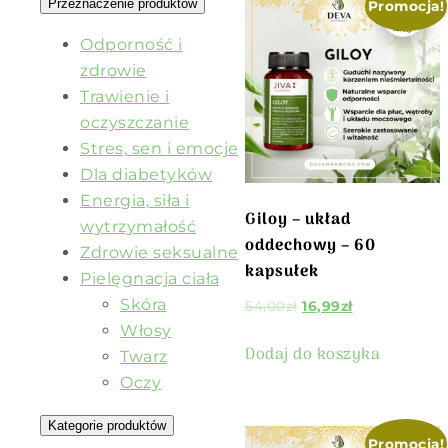
Przeznaczenie produktów
Promocja!
Odporność i
zdrowie
Trawienie i
oczyszczanie
Stres, sen i emocje
Dla diabetyków
Energia, siła i
Giloy – układ
wytrzymałość
oddechowy – 60
Zdrowie seksualne
kapsułek
Pielęgnacja ciała
Skóra
54,00
zł
16,99
zł
Włosy
Dodaj do koszyka
Twarz
Oczy
Kategorie produktów
Promocja!