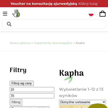
Voucher na konsultację ajurwedyjską
Kliknij tutaj
Podaruj zdrowie z prezencie
Kliknij tutaj
Strona główna
>
Suplementy Ajurwedyjskie
> Kapha
Filtry
Kapha
Filtruj wg ceny
Wyświetlanie 1–12 z 13
wyników
Filtruj