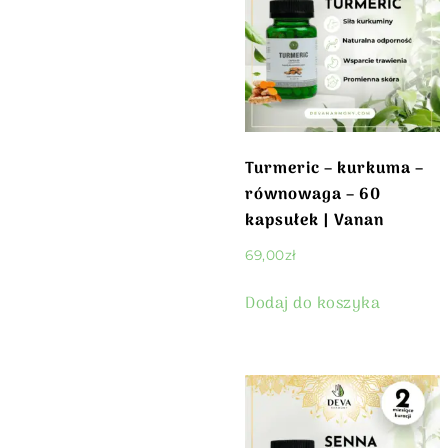
Turmeric – kurkuma –
równowaga – 60
kapsułek | Vanan
69,00
zł
Dodaj do koszyka