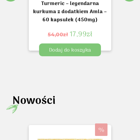
Turmeric – legendarna
kurkuma z dodatkiem Amla –
60 kapsułek (450mg)
17,99
zł
54,00
zł
Dodaj do koszyka
Nowości