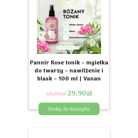
Pannir Rose tonik – mgiełka
do twarzy – nawilżenie i
blask – 100 ml | Vanan
29,90
zł
49,00
zł
Dodaj do koszyka