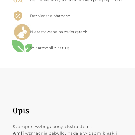
Bezpieczne płatności
Nietestowane na zwierzętach
W harmonii z naturą
Opis
Szampon wzbogacony ekstraktem z
Amli
wzmacnia cebulki, nadaje włosom blask i