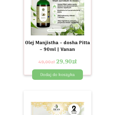
Olej Manjistha – dosha Pitta
– 90ml | Vanan
29,90
zł
49,00
zł
Dodaj do koszyka