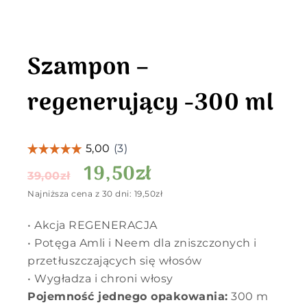
Szampon –
regenerujący -300 ml
19,50
zł
39,00
zł
Najniższa cena z 30 dni:
19,50
zł
• Akcja REGENERACJA
• Potęga Amli i Neem dla zniszczonych i
przetłuszczających się włosów
• Wygładza i chroni włosy
Pojemność jednego opakowania:
300 m