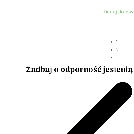
Dodaj do ko
1
2
→
Zadbaj o odporność jesienią