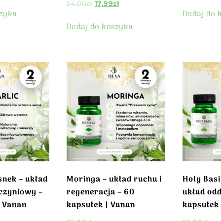
54,00
zł
17,99
zł
szyka
Dodaj do 
Dodaj do koszyka
snek – układ
Moringa – układ ruchu i
Holy Basil
czyniowy –
regeneracja – 60
układ od
 Vanan
kapsułek | Vanan
kapsułek 