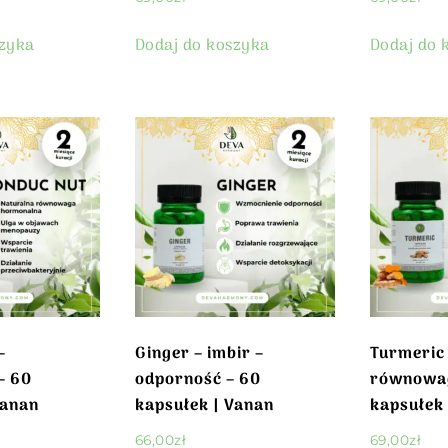
szyka
Dodaj do koszyka
Dodaj do 
–
Ginger – imbir –
Turmeric
– 60
odporność – 60
równowag
Vanan
kapsułek | Vanan
kapsułek 
66,00
zł
69,00
zł