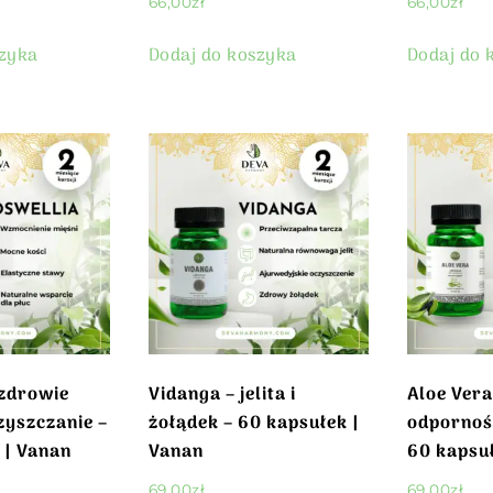
66,00
zł
66,00
zł
szyka
Dodaj do koszyka
Dodaj do 
 zdrowie
Vidanga – jelita i
Aloe Vera
zyszczanie –
żołądek – 60 kapsułek |
odporność
 | Vanan
Vanan
60 kapsuł
69,00
zł
69,00
zł