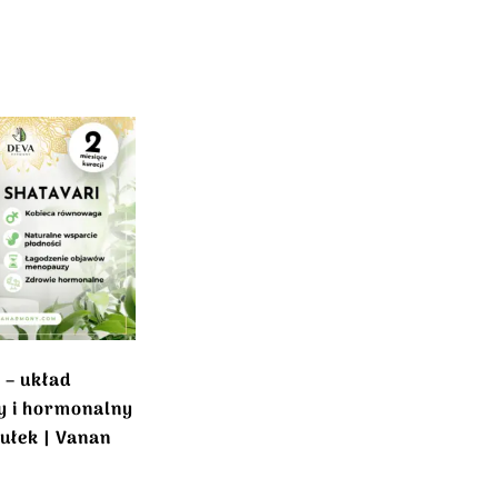
 – układ
y i hormonalny
ułek | Vanan