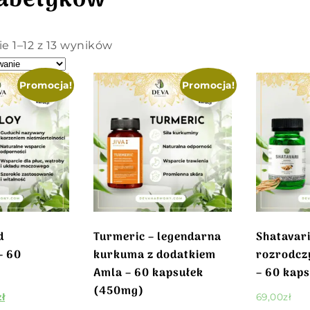
iabetyków
e 1–12 z 13 wyników
Promocja!
Promocja!
d
Turmeric – legendarna
Shatavari
– 60
kurkuma z dodatkiem
rozrodcz
Amla – 60 kapsułek
– 60 kaps
(450mg)
zł
69,00
zł