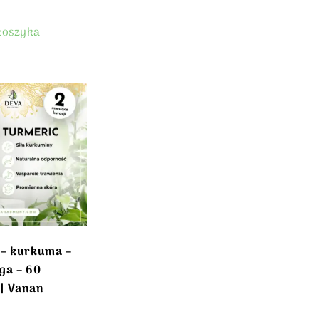
koszyka
 – kurkuma –
a – 60
| Vanan