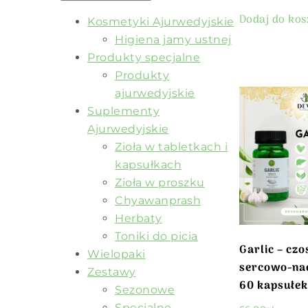
Dodaj do ko
Kosmetyki Ajurwedyjskie
Higiena jamy ustnej
Produkty specjalne
Produkty
ajurwedyjskie
Suplementy
Ajurwedyjskie
Zioła w tabletkach i
kapsułkach
Zioła w proszku
Chyawanprash
Herbaty
Toniki do picia
Garlic – czo
Wielopaki
sercowo-na
Zestawy
60 kapsułek
Sezonowe
Specjalne