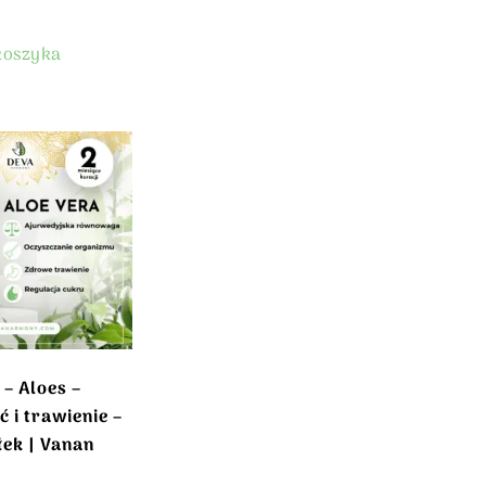
koszyka
 – Aloes –
 i trawienie –
ek | Vanan