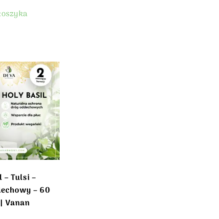
koszyka
 – Tulsi –
dechowy – 60
| Vanan