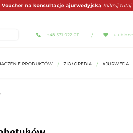
Voucher na konsultację ajurwedyjską
Kliknij tutaj
Podaruj zdrowie z prezencie
Kliknij tutaj
+48 531 022 011
ulubione
NACZENIE PRODUKTÓW
ZIOŁOPEDIA
AJURWEDA
w