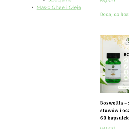
66,00
zł
Masło Ghee i Oleje
Dodaj do ko
Boswellia –
stawów i oc
60 kapsułek
69,00
zł