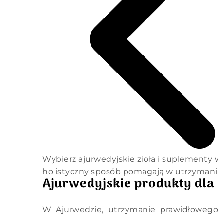
Wybierz ajurwedyjskie zioła i suplementy 
holistyczny sposób pomagają w utrzymani
Ajurwedyjskie produkty dla
W Ajurwedzie, utrzymanie prawidłoweg