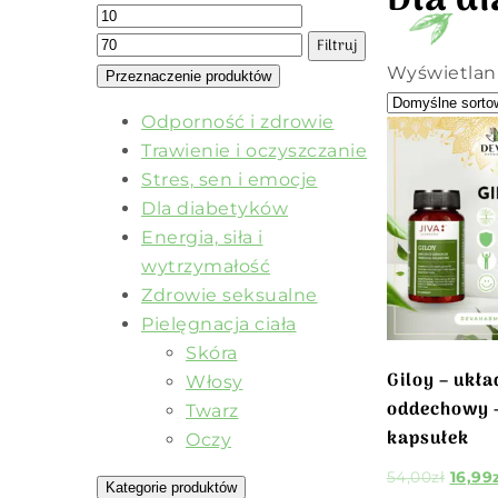
Dla d
Filtruj
Wyświetlani
Przeznaczenie produktów
Odporność i zdrowie
Trawienie i oczyszczanie
Stres, sen i emocje
Dla diabetyków
Energia, siła i
wytrzymałość
Zdrowie seksualne
Pielęgnacja ciała
Skóra
Giloy – ukła
Włosy
oddechowy 
Twarz
kapsułek
Oczy
54,00
zł
16,99
Kategorie produktów