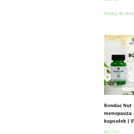
Dodaj do ko
Bonduc Nut 
menopauza 
kapsułek | 
66,00
zł