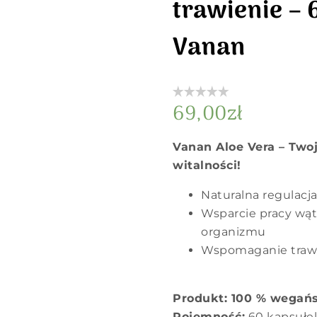
trawienie – 
Vanan
69,00
zł
Vanan Aloe Vera – Two
witalności!
Naturalna regulacj
Wsparcie pracy wąt
organizmu
Wspomaganie trawi
Produkt: 100 % wegańs
Pojemność:
60 kapsułe