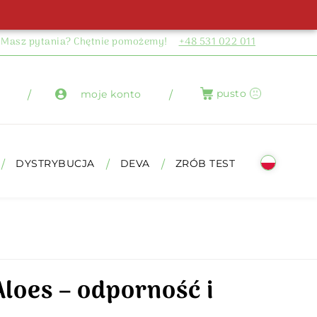
Masz pytania? Chętnie pomożemy!
+48 531 022 011
pusto
moje konto
DYSTRYBUCJA
DEVA
ZRÓB TEST
Aloes – odporność i