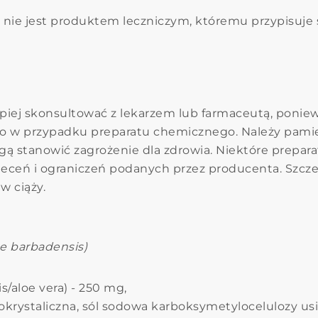
nie jest produktem leczniczym, któremu przypisuje s
epiej skonsultować z lekarzem lub farmaceutą, poni
co w przypadku preparatu chemicznego. Należy pamię
ą stanowić zagrożenie dla zdrowia. Niektóre prepara
leceń i ograniczeń podanych przez producenta. Szcz
w ciąży.
e barbadensis)
is/aloe vera) - 250 mg,
okrystaliczna, sól sodowa karboksymetylocelulozy us