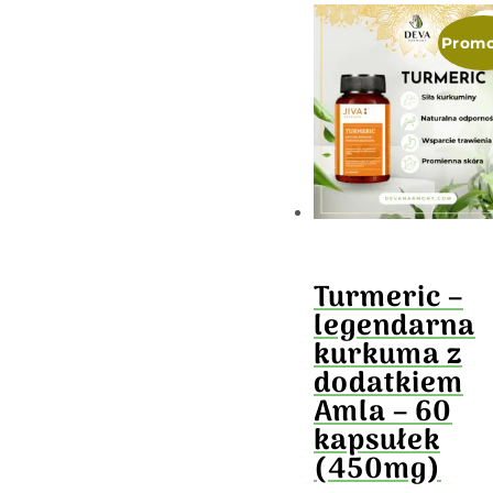
Promo
Turmeric –
legendarna
kurkuma z
dodatkiem
Amla – 60
kapsułek
(450mg)