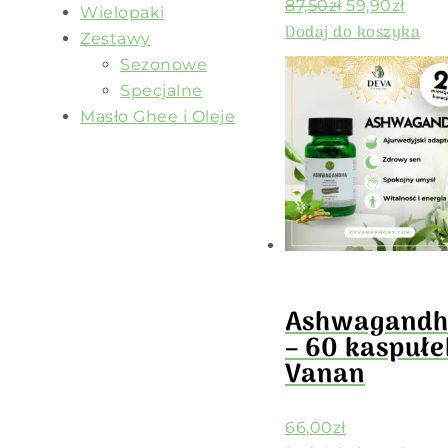
87,50
zł
59,90
zł
Wielopaki
Dodaj do koszyka
Zestawy
Sezonowe
Specjalne
Masło Ghee i Oleje
Ashwagand
– 60 kaspułe
Vanan
66,00
zł