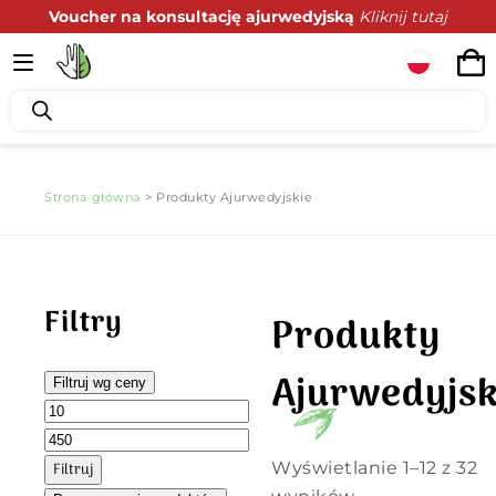
Voucher na konsultację ajurwedyjską
Kliknij tutaj
Podaruj zdrowie z prezencie
Kliknij tutaj
Strona główna
> Produkty Ajurwedyjskie
Filtry
Produkty
Ajurwedyjsk
Filtruj wg ceny
Wyświetlanie 1–12 z 32
Filtruj