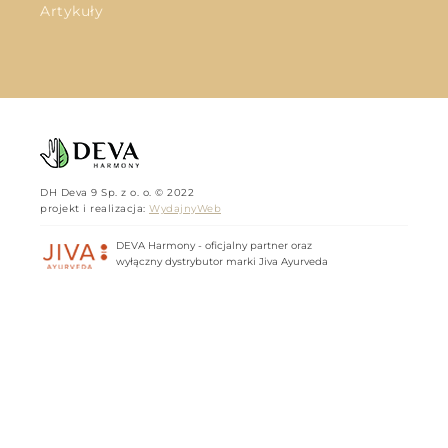
Artykuły
DH Deva 9 Sp. z o. o. © 2022
projekt i realizacja:
WydajnyWeb
DEVA Harmony - oficjalny partner oraz
wyłączny dystrybutor marki Jiva Ayurveda