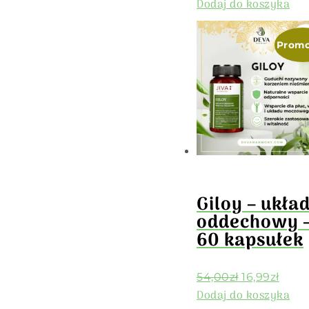
Dodaj do koszyka
Promo
Giloy – ukła
oddechowy 
60 kapsułek
54,00
zł
16,99
zł
Dodaj do koszyka