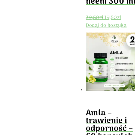
neem 300 m
39,50
zł
19,50
zł
Dodaj do koszyka
Amla –
trawienie i
odporność –