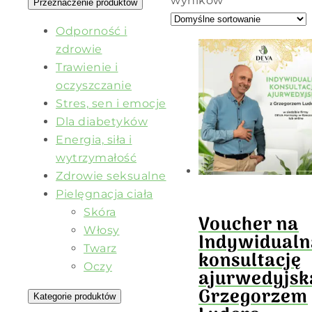
wyników
Przeznaczenie produktów
Odporność i
zdrowie
Trawienie i
oczyszczanie
Stres, sen i emocje
Dla diabetyków
Energia, siła i
wytrzymałość
Zdrowie seksualne
Pielęgnacja ciała
Skóra
Voucher na
Włosy
Indywidualn
Twarz
konsultację
Oczy
ajurwedyjsk
Grzegorzem
Kategorie produktów