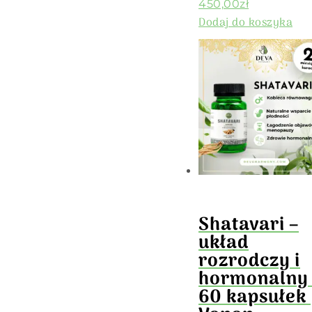
450,00
zł
Dodaj do koszyka
Shatavari –
układ
rozrodczy i
hormonalny
60 kapsułek 