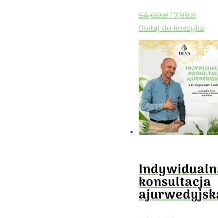
54,00
zł
17,99
zł
Dodaj do koszyka
Indywidualn
konsultacja
ajurwedyjsk