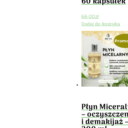
60 kapsułek
66,00
zł
Dodaj do koszyka
Promo
Płyn Micera
– oczyszczen
i demakijaż 