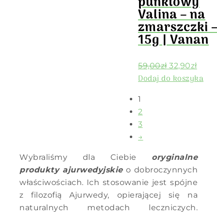
punktowy
Valina – na
zmarszczki 
15g | Vanan
59,00
zł
32,90
zł
Dodaj do koszyka
1
2
3
→
Wybraliśmy dla Ciebie
oryginalne
produkty ajurwedyjskie
o dobroczynnych
właściwościach. Ich stosowanie jest spójne
z filozofią Ajurwedy, opierającej się na
naturalnych metodach leczniczych.