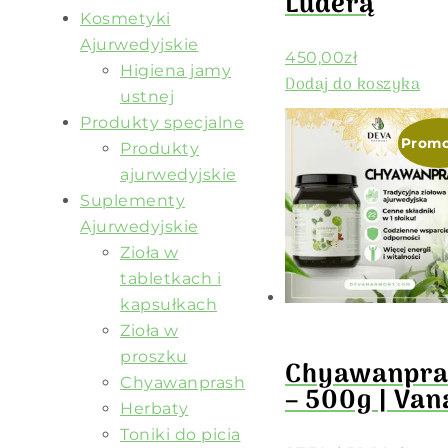
Luderą
Kosmetyki
Ajurwedyjskie
450,00
zł
Higiena jamy
Dodaj do koszyka
ustnej
Produkty specjalne
Promo
Produkty
ajurwedyjskie
Suplementy
Ajurwedyjskie
Zioła w
tabletkach i
kapsułkach
Zioła w
proszku
Chyawanpra
Chyawanprash
– 500g | Van
Herbaty
Toniki do picia