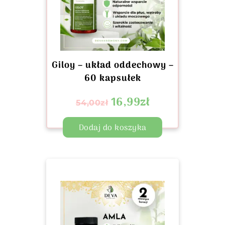
Giloy – układ oddechowy –
60 kapsułek
16,99
zł
54,00
zł
Dodaj do koszyka