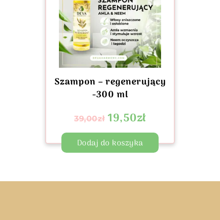
Szampon – regenerujący
-300 ml
19,50
zł
39,00
zł
Dodaj do koszyka