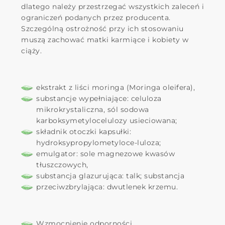
dlatego należy przestrzegać wszystkich zaleceń i
ograniczeń podanych przez producenta.
Szczególną ostrożność przy ich stosowaniu
muszą zachować matki karmiące i kobiety w
ciąży.
ekstrakt z liści moringa (Moringa oleifera),
substancje wypełniające: celuloza
mikrokrystalicz
na, sól sodowa
karboksymetylocelulozy usieciowana;
składnik otoczki kapsułki:
hydroksypropylometyloce-
luloza;
emulgator: sole magnezowe kwasów
tłuszczowych,
substancja glazurująca: talk; substancja
przeciwzbrylająca: dwutlenek krzemu.
Wzmocnienie odporności