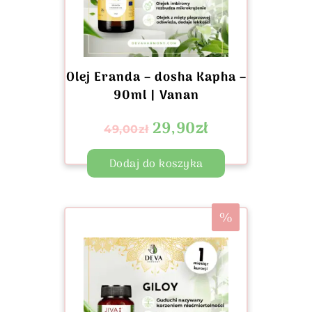
Olej Eranda – dosha Kapha –
90ml | Vanan
29,90
zł
49,00
zł
Dodaj do koszyka