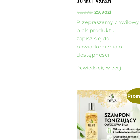
30 ml | Vanan
49,00
zł
29,90
zł
Przepraszamy chwilowy
brak produktu -
zapisz się do
powiadomienia o
dostępności
Dowiedz się więcej
Prom