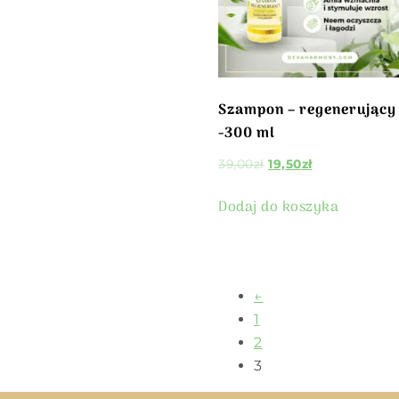
Szampon – regenerujący
-300 ml
39,00
zł
19,50
zł
Dodaj do koszyka
←
1
2
3