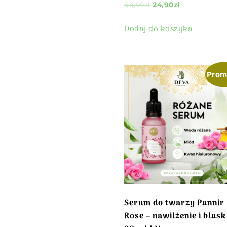
44,99
zł
24,90
zł
Dodaj do koszyka
Prom
Serum do twarzy Pannir
Rose – nawilżenie i blask