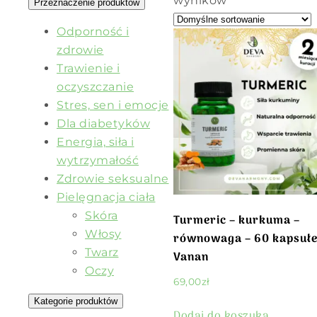
wyników
Przeznaczenie produktów
Odporność i
zdrowie
Trawienie i
oczyszczanie
Stres, sen i emocje
Dla diabetyków
Energia, siła i
wytrzymałość
Zdrowie seksualne
Pielęgnacja ciała
Skóra
Turmeric – kurkuma –
Włosy
równowaga – 60 kapsułe
Twarz
Vanan
Oczy
69,00
zł
Kategorie produktów
Dodaj do koszyka