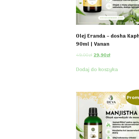
Olej Eranda – dosha Kap
90ml | Vanan
49,00
zł
29,90
zł
Dodaj do koszyka
Prom