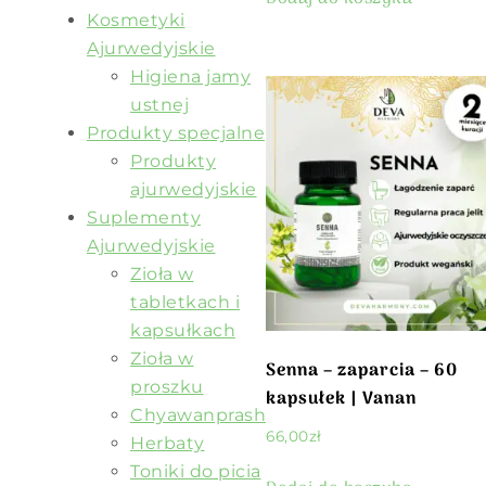
Kosmetyki
Ajurwedyjskie
Higiena jamy
ustnej
Produkty specjalne
Produkty
ajurwedyjskie
Suplementy
Ajurwedyjskie
Zioła w
tabletkach i
kapsułkach
Zioła w
Senna – zaparcia – 60
proszku
kapsułek | Vanan
Chyawanprash
66,00
zł
Herbaty
Toniki do picia