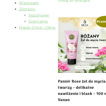
Dodaj do koszyka
Wielopaki
Zestawy
Sezonowe
Specjalne
Prom
Masło Ghee i Oleje
Pannir Rose żel do mycia
twarzy – delikatne
nawilżenie i blask – 100 
Vanan