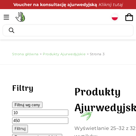
Voucher na konsultację ajurwedyjską
Kliknij tutaj
Podaruj zdrowie z prezencie
Kliknij tutaj
Strona główna
>
Produkty Ajurwedyjskie
> Strona 3
Filtry
Produkty
Ajurwedyjsk
Filtruj wg ceny
Wyświetlanie 25–32 z 32
Filtruj