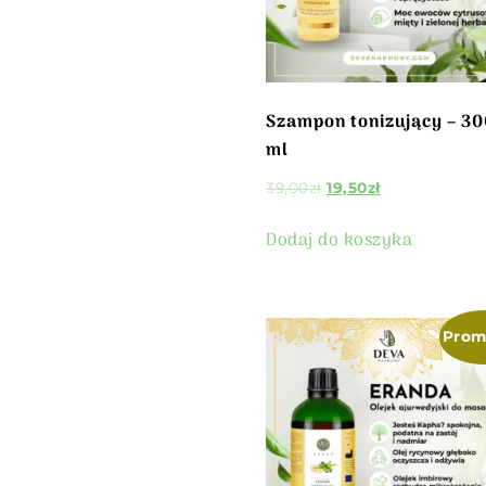
Szampon tonizujący – 3
ml
39,00
zł
19,50
zł
Dodaj do koszyka
Prom