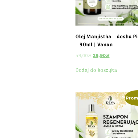
Olej Manjistha – dosha Pi
– 90ml | Vanan
49,00
zł
29,90
zł
Dodaj do koszyka
Prom