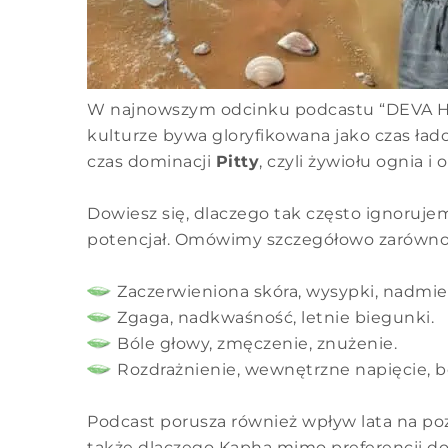
W najnowszym odcinku podcastu “DEVA Harm
kulturze bywa gloryfikowana jako czas ład
czas dominacji
Pitty
, czyli żywiołu ognia 
Dowiesz się, dlaczego tak często ignorujem
potencjał. Omówimy szczegółowo zarówn
Zaczerwieniona skóra, wysypki, nadmie
Zgaga, nadkwaśność, letnie biegunki.
Bóle głowy, zmęczenie, znużenie.
Rozdrażnienie, wewnętrzne napięcie, be
Podcast porusza również wpływ lata na po
także dlaczego Kapha mimo preferencji do