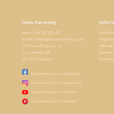
Deva Harmony
Infor
gsm:
+48 531 022 011
Polityk
email:
sklep@devaharmony.com
Regulam
DH Deva 9 Sp. z o. o.
Metody 
ul. Lubelska 29
Reklam
35-233 Rzeszów
Kontak
Deva Harmony na Facebooku
Deva Harmony na Instagramie
Deva Harmony na YouTube
Deva Harmony na Pinterest