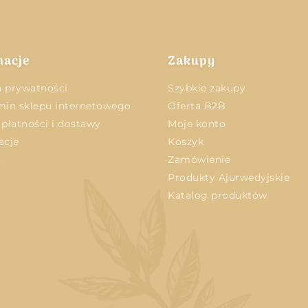
macje
Zakupy
a prywatności
Szybkie zakupy
in sklepu internetowego
Oferta B2B
płatności i dostawy
Moje konto
acje
Koszyk
t
Zamówienie
Produkty Ajurwedyjskie
Katalog produktów