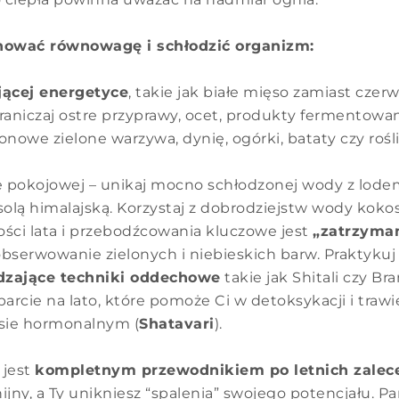
chować równowagę i schłodzić organizm:
ącej energetyce
, takie jak białe mięso zamiast czer
aniczaj ostre przyprawy, ocet, produkty fermentowane
onowe zielone warzywa, dynię, ogórki, bataty czy rośl
 pokojowej – unikaj mocno schłodzonej wody z lodem
olą himalajską. Korzystaj z dobrodziejstw wody kokos
ci lata i przebodźcowania kluczowe jest
„zatrzyma
 obserwowanie zielonych i niebieskich barw. Praktyku
dzające techniki oddechowe
takie jak Shitali czy Br
arcie na lato, które pomoże Ci w detoksykacji i trawi
nsie hormonalnym (
Shatavari
).
 jest
kompletnym przewodnikiem po letnich zalec
ny, a Ty unikniesz “spalenia” swojego potencjału. Pa