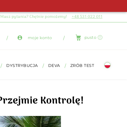
Masz pytania? Chętnie pomożemy!
+48 531 022 011
pusto
moje konto
DYSTRYBUCJA
DEVA
ZRÓB TEST
Przejmie Kontrolę!