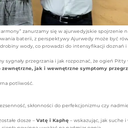
ony” zanurzamy się w ajurwedyjskie spojrzenie na l
owania baterii, z perspektywy Ajurwedy może być równ
i odrobiny wody, co prowadzi do intensyfikacji doznań 
y sygnały przegrzania i jak rozpoznać, że ogień Pitty
o
zewnętrzne, jak i wewnętrzne symptomy przegrz
rna potliwość.
zsenność, skłonności do perfekcjonizmu czy nadmiern
zostałe dosze –
Vatę i Kaphę
– wskazując, jak suche i 
 ciepła powinna uważać na nadmiar ognia.