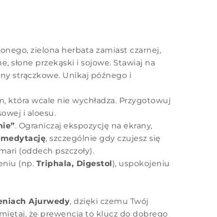
wonego, zielona herbata zamiast czarnej,
, słone przekąski i sojowe. Stawiaj na
iny strączkowe. Unikaj późnego i
, która wcale nie wychładza. Przygotowuj
owej i aloesu.
nie”
. Ograniczaj ekspozycję na ekrany,
j
medytację
, szczególnie gdy czujesz się
amari (oddech pszczoły).
eniu (np.
Triphala, Digestol
), uspokojeniu
eniach Ajurwedy
, dzięki czemu Twój
miętaj, że prewencja to klucz do dobrego