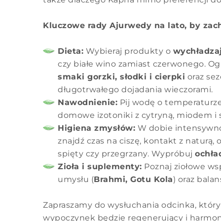
Kluczowe rady Ajurwedy na lato, by za
Dieta:
Wybieraj produkty o
wychładzaj
czy białe wino zamiast czerwonego. Ogr
smaki gorzki, słodki i cierpki
oraz sez
długotrwałego dojadania wieczorami.
Nawodnienie:
Pij wodę o temperaturze
domowe izotoniki z cytryną, miodem i s
Higiena zmysłów:
W dobie intensywnoś
znajdź czas na ciszę, kontakt z naturą,
spięty czy przegrzany. Wypróbuj
ochła
Zioła i suplementy:
Poznaj ziołowe wsp
umysłu (
Brahmi, Gotu Kola
) oraz bala
Zapraszamy do wysłuchania odcinka, który
wypoczynek będzie regenerujący i harmonij