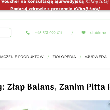
Voucher na konsultację ajurwedyjską
Kliknij tutaj
Podaruj zdrowie z prezencie
Kliknij tutaj
+48 531 022 011
ulubione
NACZENIE PRODUKTÓW
ZIOŁOPEDIA
AJURWEDA
: Złap Balans, Zanim Pitta 