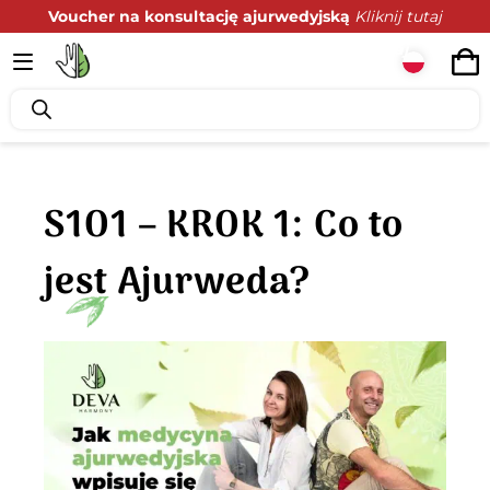
Voucher na konsultację ajurwedyjską
Kliknij tutaj
Podaruj zdrowie z prezencie
Kliknij tutaj
S1O1 – KROK 1: Co to
jest Ajurweda?